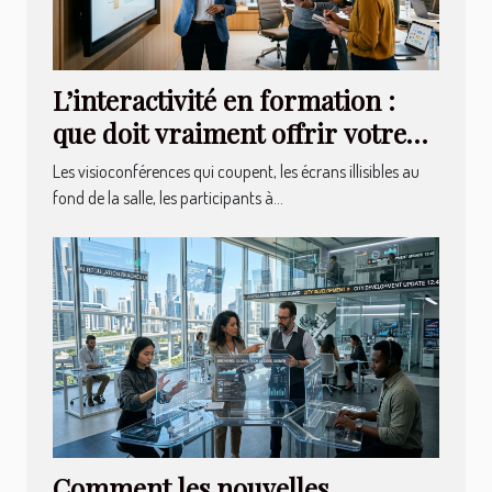
L’interactivité en formation :
que doit vraiment offrir votre
système audiovisuel ?
Les visioconférences qui coupent, les écrans illisibles au
fond de la salle, les participants à...
Comment les nouvelles