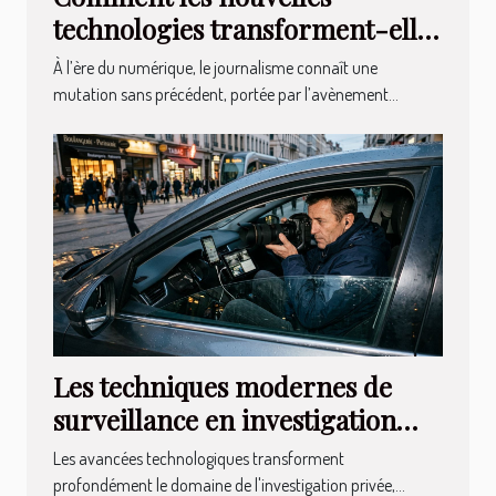
technologies transforment-elles
le journalisme ?
À l’ère du numérique, le journalisme connaît une
mutation sans précédent, portée par l’avènement...
Les techniques modernes de
surveillance en investigation
privée : Entre efficacité et
Les avancées technologiques transforment
éthique
profondément le domaine de l'investigation privée,...