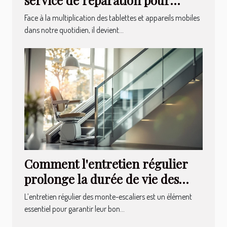
service de réparation pour
tablettes et appareils mobiles ?
Face à la multiplication des tablettes et appareils mobiles
dans notre quotidien, il devient...
Comment l'entretien régulier
prolonge la durée de vie des
monte-escaliers ?
L’entretien régulier des monte-escaliers est un élément
essentiel pour garantir leur bon...