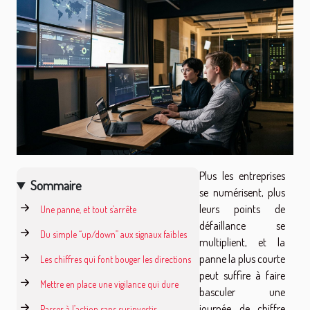
Plus les entreprises
Sommaire
se numérisent, plus
leurs points de
Une panne, et tout s’arrête
défaillance se
Du simple “up/down” aux signaux faibles
multiplient, et la
panne la plus courte
Les chiffres qui font bouger les directions
peut suffire à faire
Mettre en place une vigilance qui dure
basculer une
journée de chiffre
Passer à l’action sans surinvestir