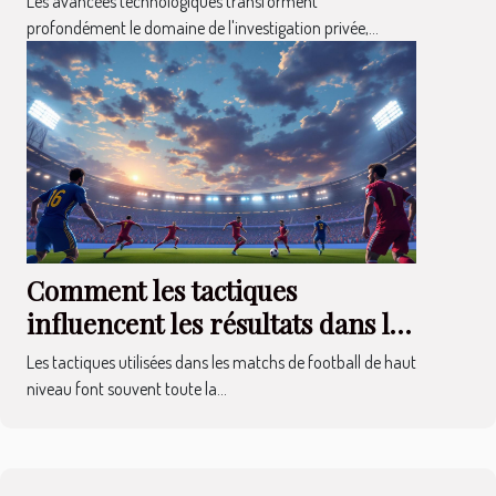
Les avancées technologiques transforment
éthique
profondément le domaine de l'investigation privée,...
Comment les tactiques
influencent les résultats dans les
matchs de football de haut
Les tactiques utilisées dans les matchs de football de haut
niveau ?
niveau font souvent toute la...