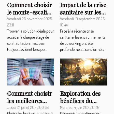
Comment choisir
Impact de la crise
le monte-escalier
sanitaire sur les
adapté à vos
environnements
Vendredi 28 novembre 2025
Vendredi 19 septembre 2025
23:11
10:44
besoins ?
de coworking
Trouver la solution idéale pour
Face à la récente crise
accéder à chaque étage de
sanitaire, les environnements
son habitation n’est pas
de coworking ont été
toujours évident lorsque...
profondément transformés,...
Comment choisir
Exploration des
les meilleures
bénéfices du
lentilles adaptées
sanda et de la
Jeudi 24 juillet 2025 00:58
Mercredi 4 juin 2025 01:16
Choisir les lentilles adaptées à
Découvrir les pratiques du