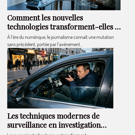
Comment les nouvelles
technologies transforment-elles le
journalisme ?
À l’ère du numérique, le journalisme connaît une mutation
sans précédent, portée par l’avènement...
Les techniques modernes de
surveillance en investigation
privée : Entre efficacité et