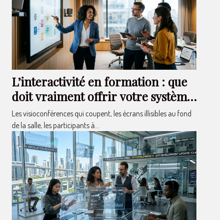
L’interactivité en formation : que
doit vraiment offrir votre système
audiovisuel ?
Les visioconférences qui coupent, les écrans illisibles au fond
de la salle, les participants à...