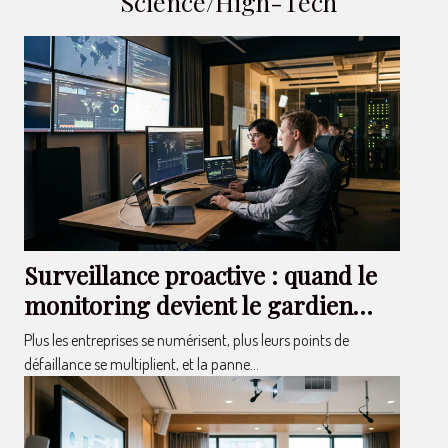
Science/High-Tech
Surveillance proactive : quand le
monitoring devient le gardien
invisible des entreprises
Plus les entreprises se numérisent, plus leurs points de
défaillance se multiplient, et la panne...