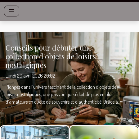
Conseils pour débuter une
collection d'objets de loisirs
nostalgiques
Lundi 20 avril 2026 20:02
Plongez dans l’univers fascinant de la collection d’objets de
loisirs nostalgiques, une passion qui séduit de plus en plus
d’amateurs en quête de souvenirs et d’authenticité. Grâce à
des conseils avisés, commencez à créer une collection qui
reflète votre personnalité tout en découvrant les trésors du
passé. Découvrez dans les paragraphes suivants des astuces
pratiques et des recommandations expertes pour vous lancer
dans ce loisir captivant. Choisir sa thématique de collection