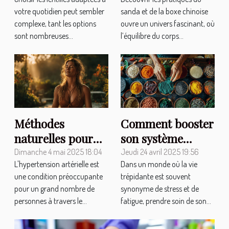
à votre quotidien
boxe chinoise
votre quotidien peut sembler
sanda et de la boxe chinoise
?
pour la santé
complexe, tant les options
ouvre un univers fascinant, où
mentale
sont nombreuses...
l’équilibre du corps...
Méthodes
Comment booster
naturelles pour
son système
contrôler
immunitaire par
Dimanche 4 mai 2025 18:04
Jeudi 24 avril 2025 19:56
L'hypertension artérielle est
Dans un monde où la vie
l'hypertension
des méthodes
une condition préoccupante
trépidante est souvent
sans
naturelles
pour un grand nombre de
synonyme de stress et de
médicaments
Découverte des
personnes à travers le...
fatigue, prendre soin de son...
superaliments et
routines