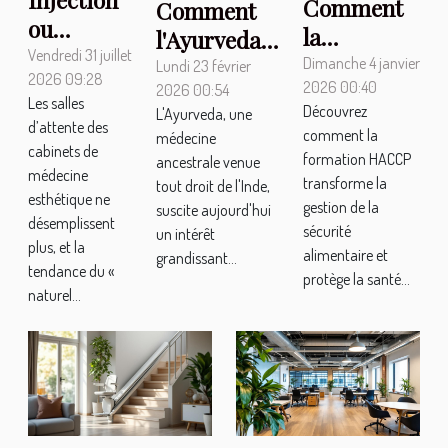
Comment
Comment
ou
la
l'Ayurveda
bistouri :
Vendredi 31 juillet
formation
Dimanche 4 janvier
peut
Lundi 23 février
2026 09:28
le
2026 00:40
HACCP
2026 00:54
transformer
Les salles
dilemme
Découvrez
L'Ayurveda, une
accroît-elle
votre santé
d’attente des
comment la
médecine
des
la sécurité
et bien-être
cabinets de
formation HACCP
ancestrale venue
patients
médecine
alimentaire
?
transforme la
tout droit de l'Inde,
en quête
esthétique ne
?
gestion de la
suscite aujourd'hui
désemplissent
de naturel
sécurité
un intérêt
plus, et la
alimentaire et
grandissant...
tendance du «
protège la santé...
naturel...