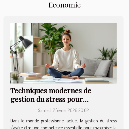
durée de vie des
Economie
monte-escaliers
?
Techniques modernes de
gestion du stress pour
améliorer la productivité au
Samedi 7 février 2026 20:02
travail
Dans le monde professionnel actuel, la gestion du stress
s'avère être une compétence essentielle pour maximiser la