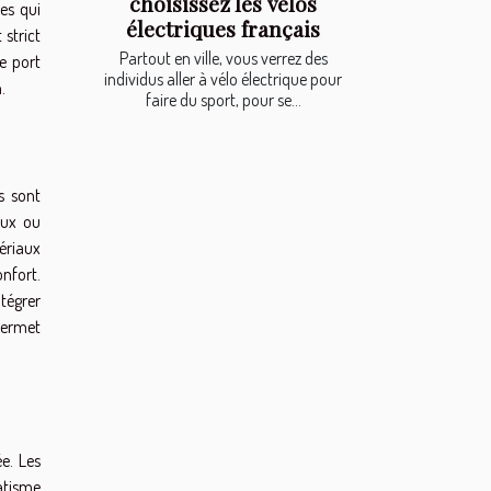
choisissez les vélos
es qui
électriques français
 strict
Partout en ville, vous verrez des
le port
individus aller à vélo électrique pour
.
faire du sport, pour se...
s sont
aux ou
tériaux
nfort.
tégrer
permet
e. Les
matisme