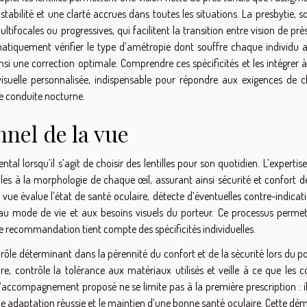
 stabilité et une clarté accrues dans toutes les situations. La presbytie, 
ultifocales ou progressives, qui facilitent la transition entre vision de prè
tématiquement vérifier le type d’amétropie dont souffre chaque individu a
insi une correction optimale. Comprendre ces spécificités et les intégrer à
visuelle personnalisée, indispensable pour répondre aux exigences de 
 de conduite nocturne.
nel de la vue
al lorsqu’il s’agit de choisir des lentilles pour son quotidien. L’expertis
lles à la morphologie de chaque œil, assurant ainsi sécurité et confort d
 vue évalue l’état de santé oculaire, détecte d’éventuelles contre-indicat
s au mode de vie et aux besoins visuels du porteur. Ce processus permet
aque recommandation tient compte des spécificités individuelles.
n rôle déterminant dans la pérennité du confort et de la sécurité lors du p
aire, contrôle la tolérance aux matériaux utilisés et veille à ce que les c
 L’accompagnement proposé ne se limite pas à la première prescription : il
ne adaptation réussie et le maintien d’une bonne santé oculaire. Cette d