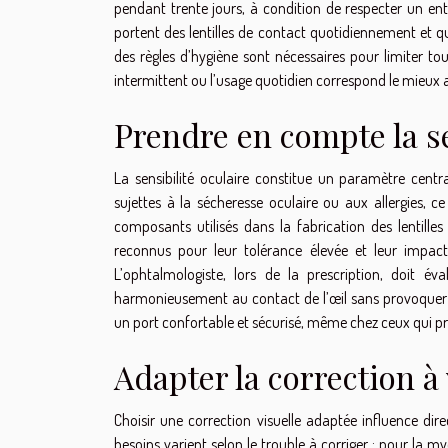
pendant trente jours, à condition de respecter un en
portent des lentilles de contact quotidiennement et qu
des règles d’hygiène sont nécessaires pour limiter tout 
intermittent ou l’usage quotidien correspond le mieux a
Prendre en compte la se
La sensibilité oculaire constitue un paramètre centr
sujettes à la sécheresse oculaire ou aux allergies, 
composants utilisés dans la fabrication des lentilles e
reconnus pour leur tolérance élevée et leur impact 
L’ophtalmologiste, lors de la prescription, doit éval
harmonieusement au contact de l’œil sans provoquer de
un port confortable et sécurisé, même chez ceux qui pr
Adapter la correction à
Choisir une correction visuelle adaptée influence dir
besoins varient selon le trouble à corriger : pour la m