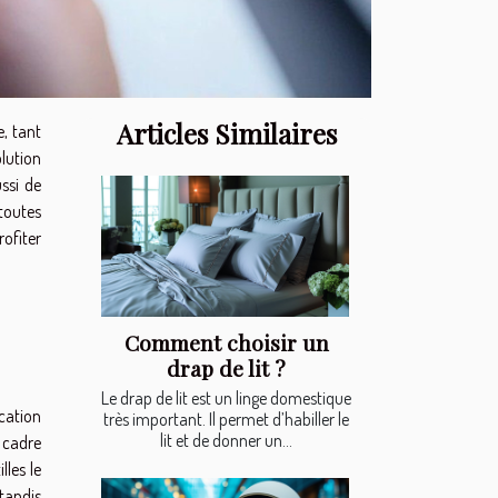
Articles Similaires
e, tant
lution
ssi de
 toutes
ofiter
Comment choisir un
drap de lit ?
Le drap de lit est un linge domestique
ication
très important. Il permet d’habiller le
lit et de donner un...
 cadre
lles le
tandis