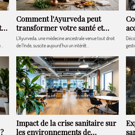
Comment l'Ayurveda peut
Co
te
transformer votre santé et
ac
bien-être ?
al
L'Ayurveda, une médecine ancestrale venue tout droit
Déco
..
de l'Inde, suscite aujourd'hui un intérêt...
gesti
Impact de la crise sanitaire sur
Ex
 ?
les environnements de
sa