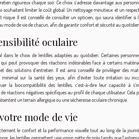
tretien rigoureux chaque soir. Ce choix s’adresse davantage aux personn
i souhaitent limiter le coût global. Un nettoyage minutieux et un respect
risque. Il est conseillé de consulter un opticien, qui saura identifier si 
u mode de vie de chacun, afin de garantir confort et sécurité au quotidien
nsibilité oculaire
al dans le choix de lentilles adaptées au quotidien. Certaines personne
ce qui peut provoquer des réactions indésirables face à certains matéri
t des solutions d’entretien. Il est ainsi conseillé de privilégier des ma
minimal sur la santé des yeux, afin d’éviter toute irritation ou inco
uer la biocompatibilité des lentilles, c’est-à-dire leur capacité à s’in
 réactions négatives spécifiques au profil de chaque utilisateur. Cela 
ésentent un terrain allergique ou une sécheresse oculaire chronique.
 votre mode de vie
ectement le confort et la performance visuelle tout au long de la journé
yopie, les lentilles permettent une vision nette de près tandis que l’astig