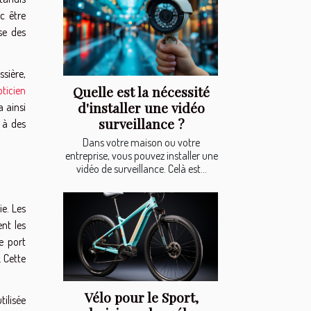
nc être
se des
sière,
Quelle est la nécessité
pticien
d'installer une vidéo
a ainsi
surveillance ?
 à des
Dans votre maison ou votre
entreprise, vous pouvez installer une
vidéo de surveillance. Celà est...
ie. Les
ent les
e port
. Cette
Vélo pour le Sport,
ilisée