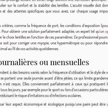
ier sur le confort et la stabilité des lentilles. L’acuité visuelle doit do
e et des attentes spécifiques que vous avez, car chaque usage impo
s critères, comme la fréquence de port, les conditions d’exposition (pous
é. Pour obtenir une solution parfaitement adaptée, un expert tel qu’un
o
er le choix lentilles en fonction de ces paramètres. Ce professionnel pourr
ce soit pour corriger une myopie, une hypermétropie ou pour répondre
mal au fil de vos activités quotidiennes.
 journalières ou mensuelles
pondent à des besoins variés selon la fréquence d’utilisation et le style de v
les se portent une seule journée avant d’être jetées, ce qui limite grandem
en n’est requis. Elles conviennent parfaitement à ceux qui pratiquent l
s tous les jours, par exemple pour le sport ou lors d’occasions particulières
réduisant le risque d’irritations ou d’infections oculaires.
 par leur aspect économique et écologique puisqu’une paire peut être ut