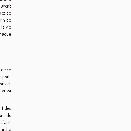
souvent
s et de
fin de
 la vie
chaque
e de ce
e port.
ions et
 aussi
ort des
onseils
 s’agit
émarche