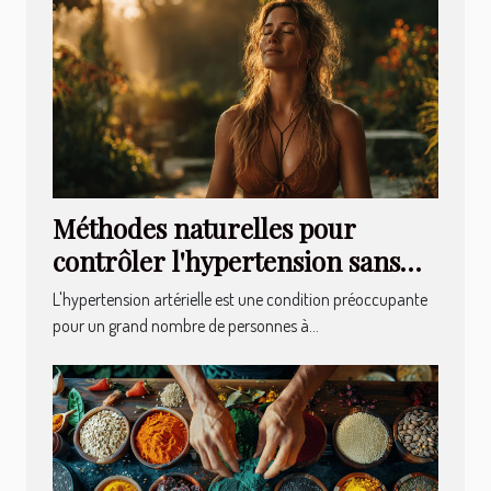
Méthodes naturelles pour
contrôler l'hypertension sans
médicaments
L'hypertension artérielle est une condition préoccupante
pour un grand nombre de personnes à...