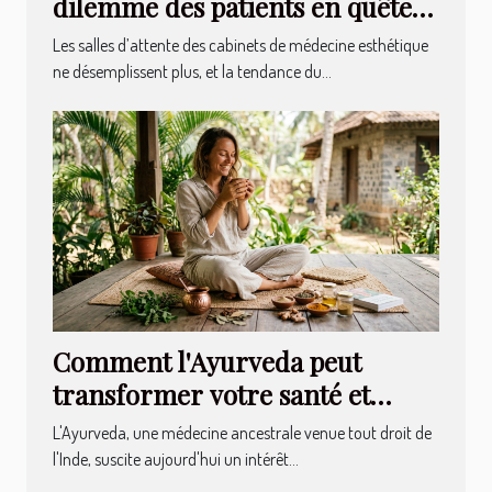
dilemme des patients en quête
de naturel
Les salles d’attente des cabinets de médecine esthétique
ne désemplissent plus, et la tendance du...
Comment l'Ayurveda peut
transformer votre santé et
bien-être ?
L'Ayurveda, une médecine ancestrale venue tout droit de
l'Inde, suscite aujourd'hui un intérêt...