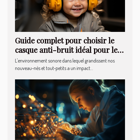
Guide complet pour choisir le
casque anti-bruit idéal pour les
nouveau-nés et les tout-petits
L'environnement sonore dans lequel grandissent nos
nouveau-nés et tout-petits a un impact...