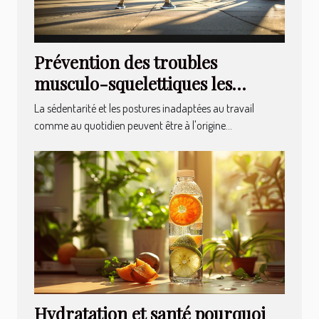
Prévention des troubles
musculo-squelettiques les
meilleurs exercices pour un
La sédentarité et les postures inadaptées au travail
corps en santé
comme au quotidien peuvent être à l'origine...
Hydratation et santé pourquoi