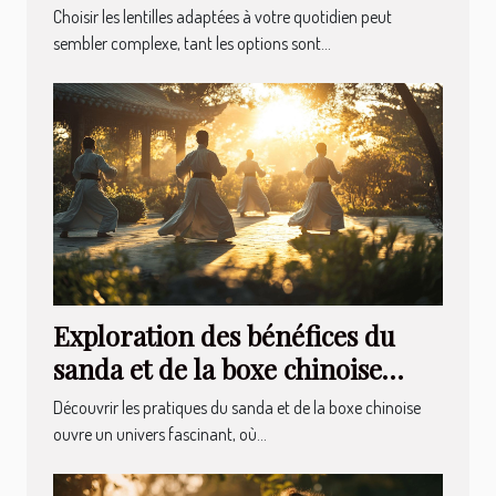
quotidien ?
Choisir les lentilles adaptées à votre quotidien peut
sembler complexe, tant les options sont...
Exploration des bénéfices du
sanda et de la boxe chinoise
pour la santé mentale
Découvrir les pratiques du sanda et de la boxe chinoise
ouvre un univers fascinant, où...