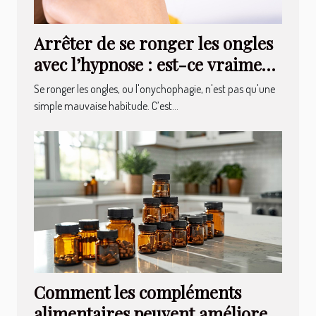
Arrêter de se ronger les ongles
avec l’hypnose : est-ce vraiment
possible ?
Se ronger les ongles, ou l'onychophagie, n'est pas qu'une
simple mauvaise habitude. C’est...
Comment les compléments
alimentaires peuvent améliorer