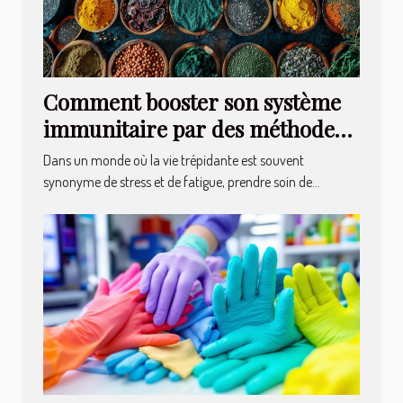
Comment booster son système
immunitaire par des méthodes
naturelles Découverte des
Dans un monde où la vie trépidante est souvent
superaliments et routines
synonyme de stress et de fatigue, prendre soin de...
quotidiennes