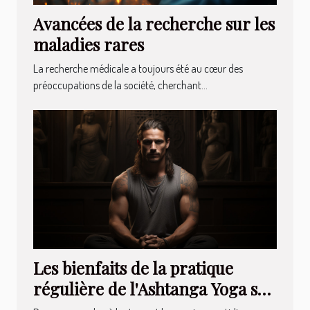
Avancées de la recherche sur les
maladies rares
La recherche médicale a toujours été au cœur des
préoccupations de la société, cherchant...
Les bienfaits de la pratique
régulière de l'Ashtanga Yoga sur
la santé mentale et physique