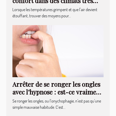
confort dans des climats très
chauds
Lorsque les températures grimpent et que l'air devient
étouffant, trouver des moyens pour...
Arrêter de se ronger les ongles
avec l’hypnose : est-ce vraiment
possible ?
Se ronger les ongles, ou l'onychophagie, n'est pas qu'une
simple mauvaise habitude. C’est...