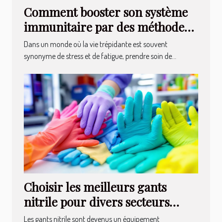
Comment booster son système
immunitaire par des méthodes
naturelles Découverte des
Dans un monde où la vie trépidante est souvent
superaliments et routines
synonyme de stress et de fatigue, prendre soin de...
quotidiennes
Choisir les meilleurs gants
nitrile pour divers secteurs
professionnels
Les gants nitrile sont devenus un équipement