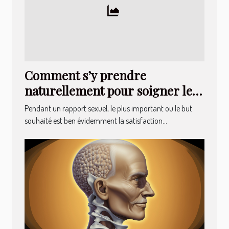
Comment s’y prendre
naturellement pour soigner le
syndrome des couilles bleues ou
Pendant un rapport sexuel, le plus important ou le but
testicules bleus
souhaité est ben évidemment la satisfaction...