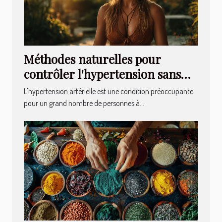
Méthodes naturelles pour
contrôler l'hypertension sans
médicaments
L'hypertension artérielle est une condition préoccupante
pour un grand nombre de personnes à...