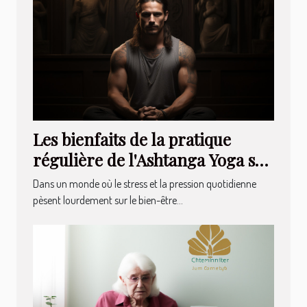
Les bienfaits de la pratique
régulière de l'Ashtanga Yoga sur
la santé mentale et physique
Dans un monde où le stress et la pression quotidienne
pèsent lourdement sur le bien-être...