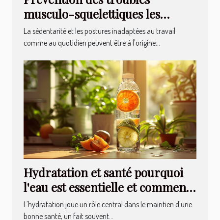
musculo-squelettiques les
meilleurs exercices pour un
La sédentarité et les postures inadaptées au travail
corps en santé
comme au quotidien peuvent être à l'origine...
Hydratation et santé pourquoi
l'eau est essentielle et comment
améliorer votre consommation
L'hydratation joue un rôle central dans le maintien d'une
quotidienne
bonne santé, un fait souvent...