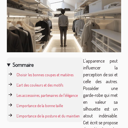
L'apparence peut
Sommaire
influencer la
perception de soi et
Choisir les bonnes coupes et matières
celle des autres.
L'art des couleurs et des motifs
Posséder une
garde-robe qui met
Les accessoires, partenaires de l'élégance
en valeur sa
L'importance de la bonne taille
silhouette est un
atout indéniable.
L'importance de la posture et du maintien
Cet écrit se propose