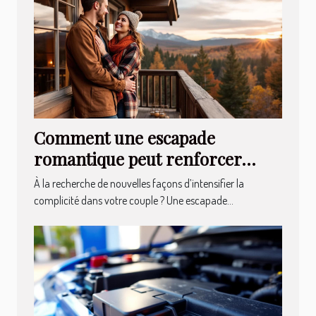
Comment une escapade
romantique peut renforcer
votre relation ?
À la recherche de nouvelles façons d’intensifier la
complicité dans votre couple ? Une escapade...