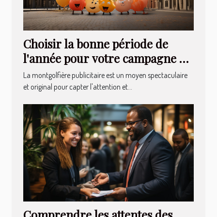
Choisir la bonne période de
l'année pour votre campagne en
montgolfière publicitaire
La montgolfière publicitaire est un moyen spectaculaire
et original pour capter l'attention et...
Comprendre les attentes des