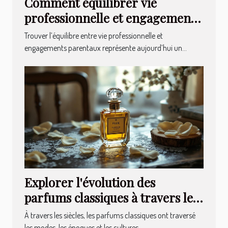
Comment équilibrer vie
professionnelle et engagements
parentaux ?
Trouver l’équilibre entre vie professionnelle et
engagements parentaux représente aujourd’hui un...
Explorer l'évolution des
parfums classiques à travers les
âges
À travers les siècles, les parfums classiques ont traversé
les modes, les époques et les cultures,...