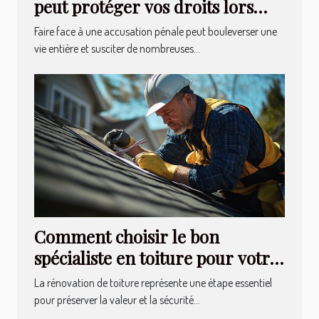
peut protéger vos droits lors
d'une accusation ?
Faire face à une accusation pénale peut bouleverser une
vie entière et susciter de nombreuses...
Comment choisir le bon
spécialiste en toiture pour votre
rénovation ?
La rénovation de toiture représente une étape essentiel
pour préserver la valeur et la sécurité...