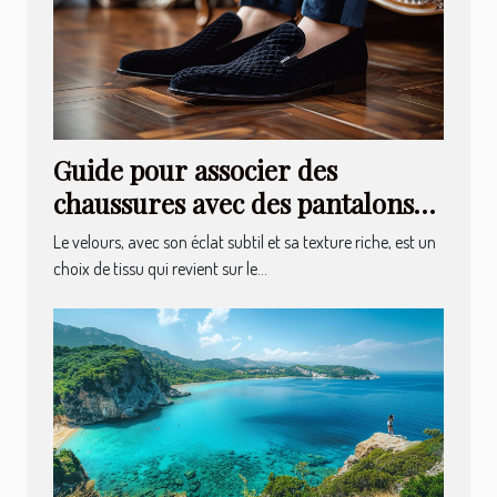
Guide pour associer des
chaussures avec des pantalons
en velours
Le velours, avec son éclat subtil et sa texture riche, est un
choix de tissu qui revient sur le...