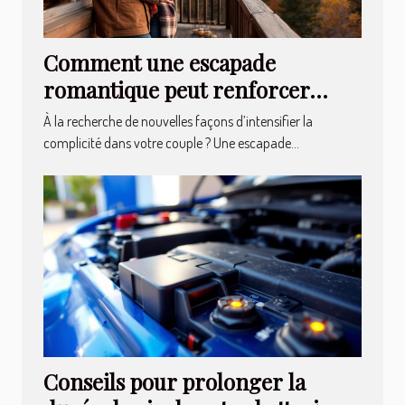
Comment une escapade
romantique peut renforcer
votre relation ?
À la recherche de nouvelles façons d’intensifier la
complicité dans votre couple ? Une escapade...
Conseils pour prolonger la