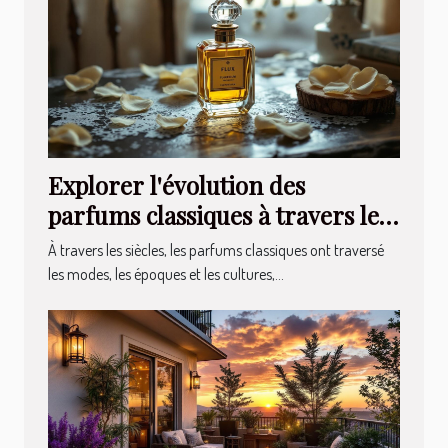
Explorer l'évolution des
parfums classiques à travers les
âges
À travers les siècles, les parfums classiques ont traversé
les modes, les époques et les cultures,...