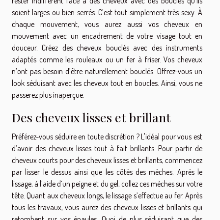
rester indifférent face à des cheveux avec des boucles qu’ils
soient larges ou bien serrés. C’est tout simplement très sexy. À
chaque mouvement, vous aurez aussi vos cheveux en
mouvement avec un encadrement de votre visage tout en
douceur. Créez des cheveux bouclés avec des instruments
adaptés comme les rouleaux ou un fer à friser. Vos cheveux
n’ont pas besoin d’être naturellement bouclés. Offrez-vous un
look séduisant avec les cheveux tout en boucles. Ainsi, vous ne
passerez plus inaperçue.
Des cheveux lisses et brillant
Préférez-vous séduire en toute discrétion ? L'idéal pour vous est
d’avoir des cheveux lisses tout à fait brillants. Pour partir de
cheveux courts pour des cheveux lisses et brillants, commencez
par lisser le dessus ainsi que les côtés des mèches. Après le
lissage, à l’aide d’un peigne et du gel, collez ces mèches sur votre
tête. Quant aux cheveux longs, le lissage s’effectue au fer. Après
tous les travaux, vous aurez des cheveux lisses et brillants qui
retombent sur vos épaules. Quoi de plus séduisant que des