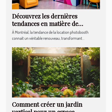
Découvrez les dernières
tendances en matière de
location photobooth à Montréal
À Montréal, la tendance de la location photobooth
connaît un véritable renouveau, transformant...
Comment créer un jardin
vertical pour un espace