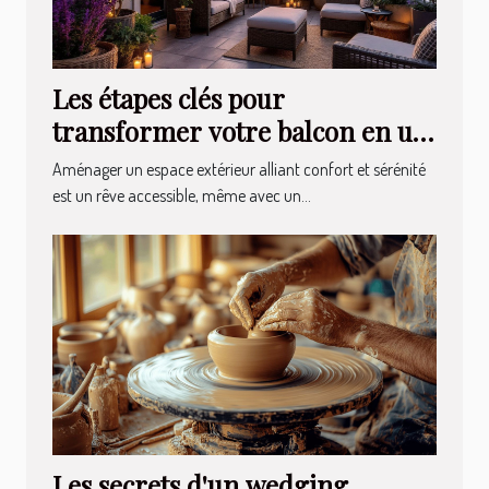
Les étapes clés pour
transformer votre balcon en un
havre de paix
Aménager un espace extérieur alliant confort et sérénité
est un rêve accessible, même avec un...
Les secrets d'un wedging