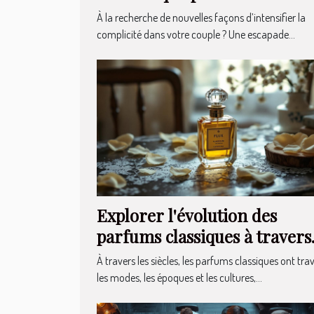
votre relation ?
À la recherche de nouvelles façons d’intensifier la
complicité dans votre couple ? Une escapade...
Explorer l'évolution des
parfums classiques à travers
les âges
À travers les siècles, les parfums classiques ont tra
les modes, les époques et les cultures,...