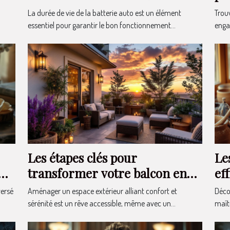
auto
en
La durée de vie de la batterie auto est un élément
Trouv
essentiel pour garantir le bon fonctionnement...
enga
Les étapes clés pour
Le
transformer votre balcon en
ef
un havre de paix
versé
Aménager un espace extérieur alliant confort et
Déco
sérénité est un rêve accessible, même avec un...
maîtr