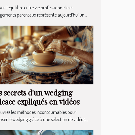
gagements parentaux ?
er l’équilibre entre vie professionnelle et
gements parentaux représente aujourd’hui un...
s secrets d'un wedging
ficace expliqués en vidéos
uvrez les méthodes incontournables pour
iser le wedging grâce à une sélection de vidéos...