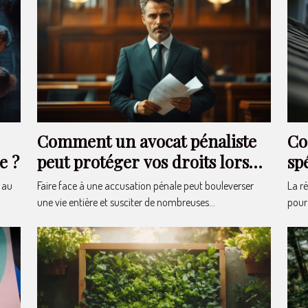
Comment un avocat pénaliste
Co
e ?
peut protéger vos droits lors
sp
d'une accusation ?
vo
s au
Faire face à une accusation pénale peut bouleverser
La r
une vie entière et susciter de nombreuses...
pour 