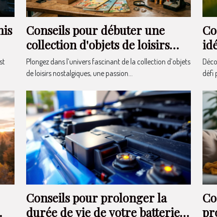
mis
Conseils pour débuter une
Co
collection d'objets de loisirs
id
nostalgiques
?
st
Plongez dans l’univers fascinant de la collection d’objets
Décou
de loisirs nostalgiques, une passion...
défi 
Conseils pour prolonger la
Co
durée de vie de votre batterie
pr