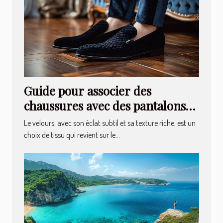
Guide pour associer des
chaussures avec des pantalons
en velours
Le velours, avec son éclat subtil et sa texture riche, est un
choix de tissu qui revient sur le...