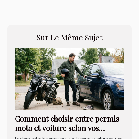
Sur Le Même Sujet
Comment choisir entre permis
moto et voiture selon vos
besoins ?
Le choix entre le permis moto et le permis voiture est une