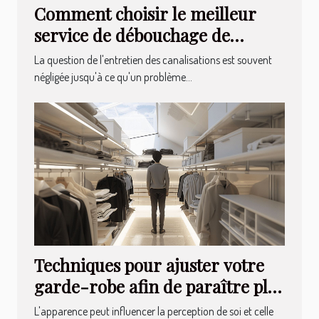
Comment choisir le meilleur
service de débouchage de
canalisations
La question de l'entretien des canalisations est souvent
négligée jusqu'à ce qu'un problème...
Techniques pour ajuster votre
garde-robe afin de paraître plus
élancé
L'apparence peut influencer la perception de soi et celle