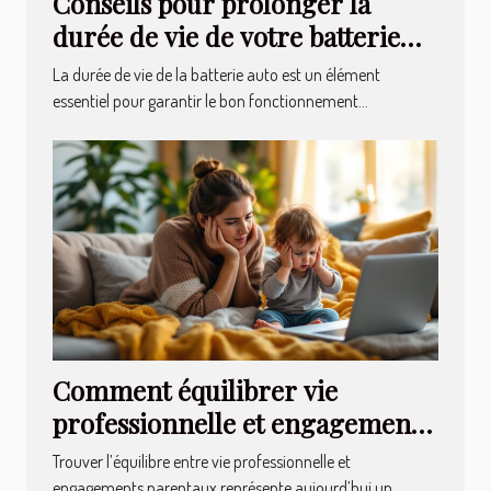
Conseils pour prolonger la
durée de vie de votre batterie
auto
La durée de vie de la batterie auto est un élément
essentiel pour garantir le bon fonctionnement...
Comment équilibrer vie
professionnelle et engagements
parentaux ?
Trouver l’équilibre entre vie professionnelle et
engagements parentaux représente aujourd’hui un...