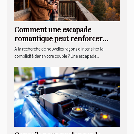
Comment une escapade
romantique peut renforcer
votre relation ?
À la recherche de nouvelles façons d’intensifier la
complicité dans votre couple ? Une escapade...