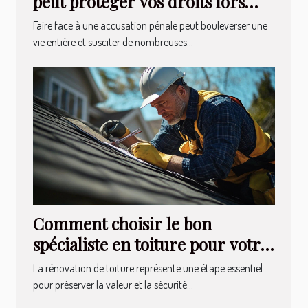
peut protéger vos droits lors
d'une accusation ?
Faire face à une accusation pénale peut bouleverser une
vie entière et susciter de nombreuses...
Comment choisir le bon
spécialiste en toiture pour votre
rénovation ?
La rénovation de toiture représente une étape essentiel
pour préserver la valeur et la sécurité...