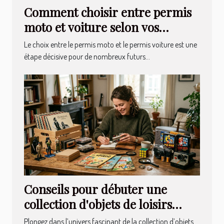
Comment choisir entre permis
moto et voiture selon vos
besoins ?
Le choix entre le permis moto et le permis voiture est une
étape décisive pour de nombreux futurs...
Conseils pour débuter une
collection d'objets de loisirs
nostalgiques
Plongez dans l’univers fascinant de la collection d’objets