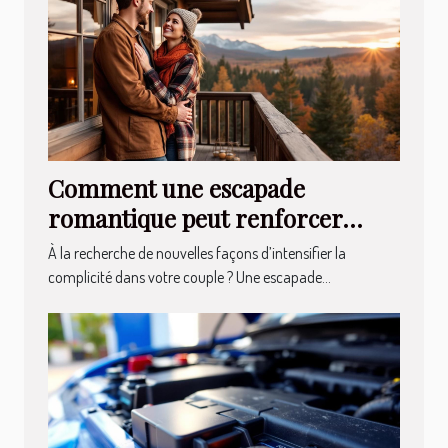
Comment une escapade
romantique peut renforcer
votre relation ?
À la recherche de nouvelles façons d’intensifier la
complicité dans votre couple ? Une escapade...